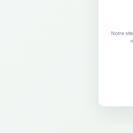
Notre sit
o