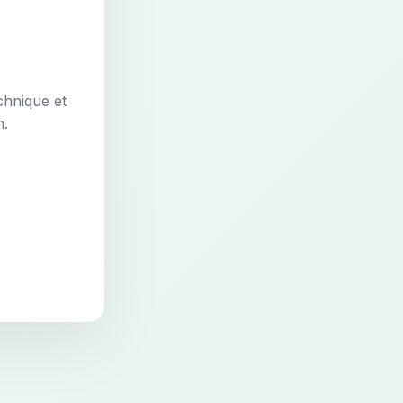
chnique et
n.