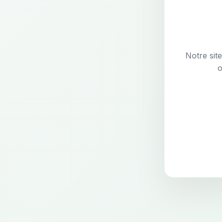
Notre sit
o