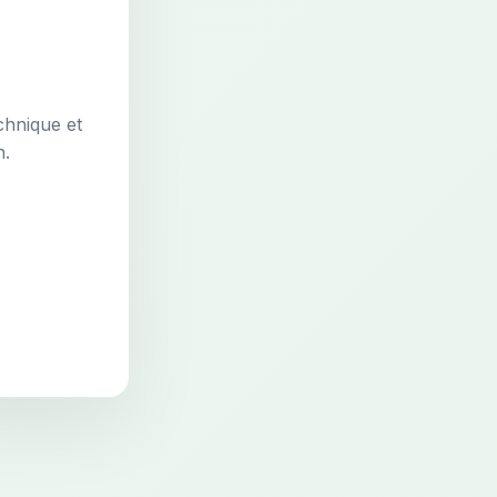
chnique et
n.