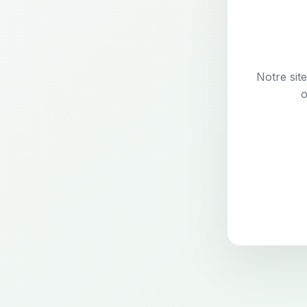
Notre sit
o