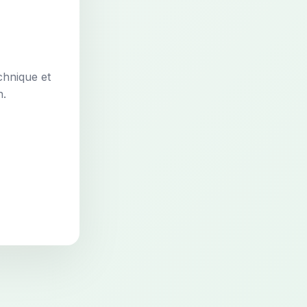
chnique et
n.