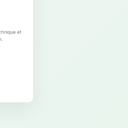
chnique et
n.