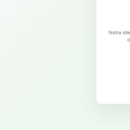
Notre sit
o