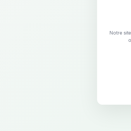
Notre sit
o