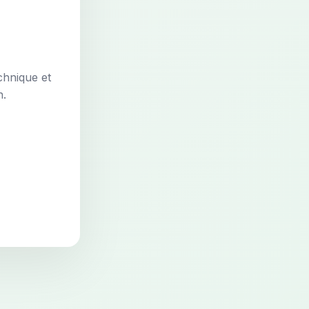
chnique et
n.