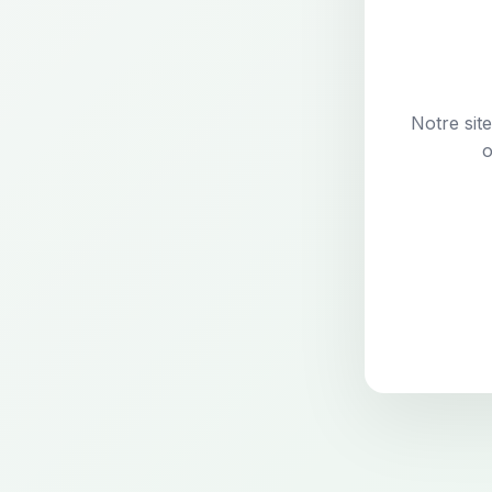
Notre sit
o