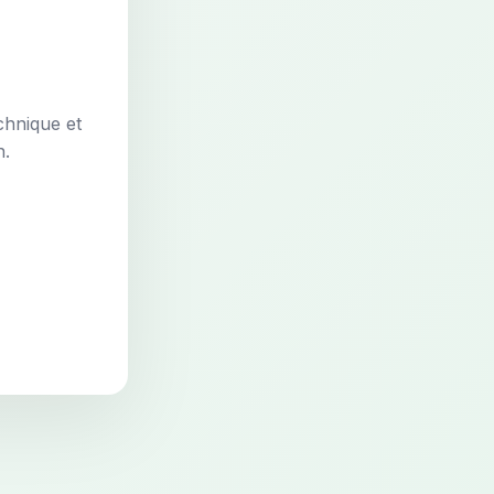
chnique et
n.