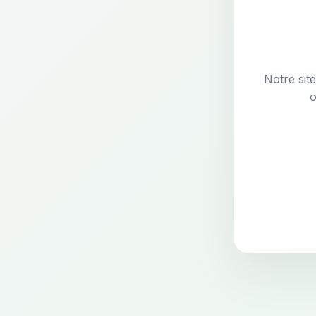
Notre sit
o