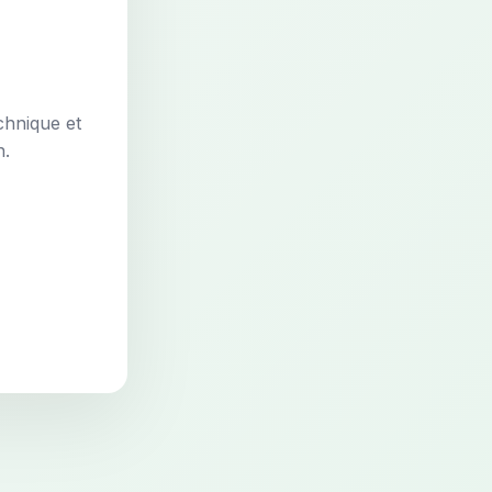
chnique et
n.