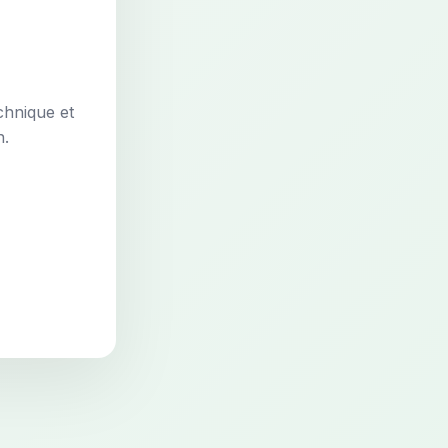
chnique et
n.