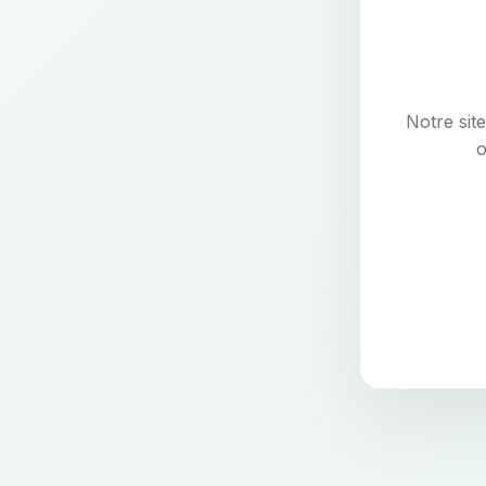
Notre sit
o