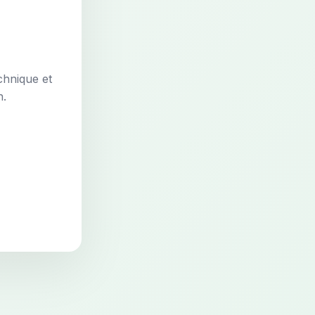
chnique et
n.