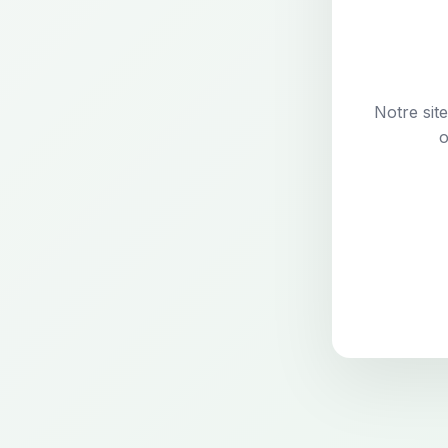
Notre sit
o