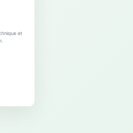
chnique et
n.