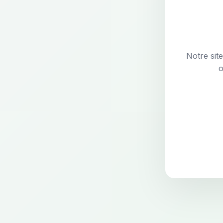
Notre sit
o