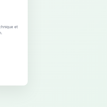
chnique et
n.