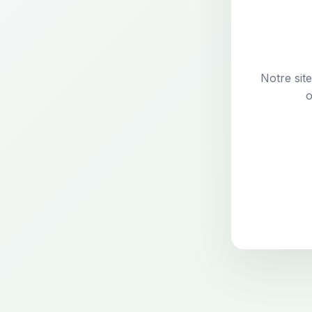
Notre sit
o