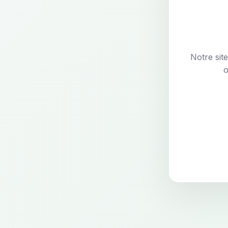
Notre sit
o