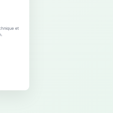
chnique et
n.