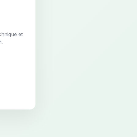
chnique et
n.