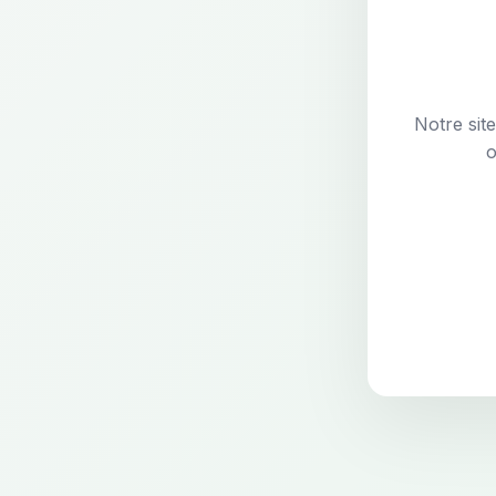
Notre sit
o