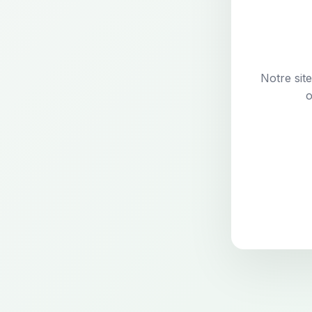
Notre sit
o