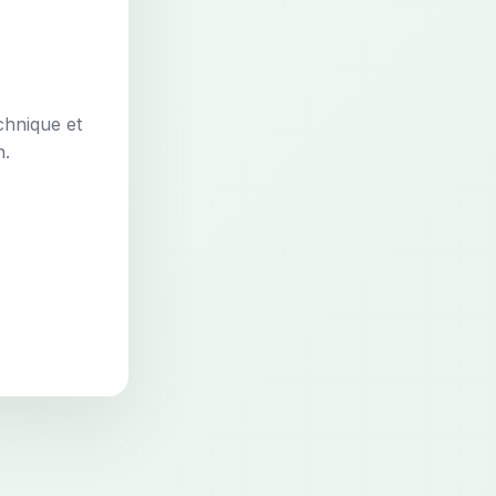
chnique et
n.