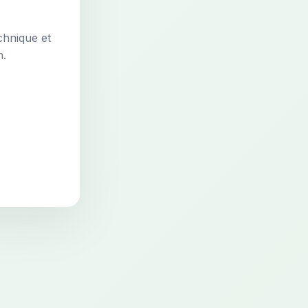
chnique et
n.