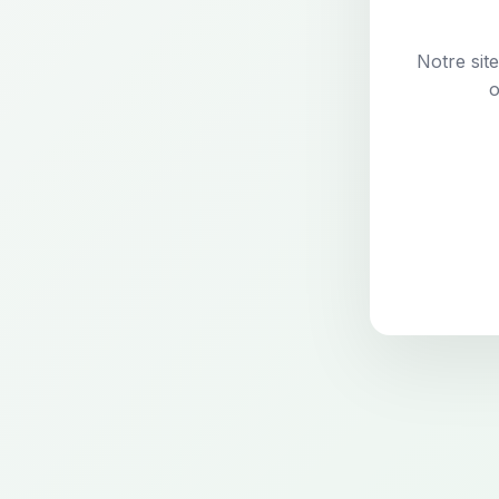
Notre sit
o