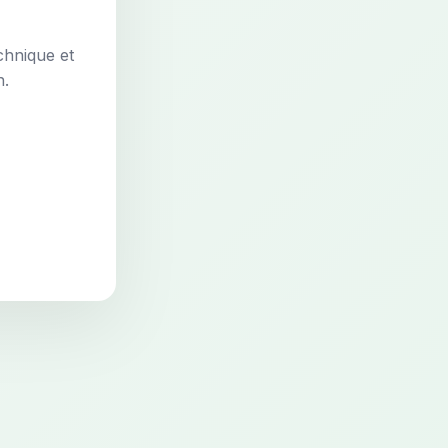
chnique et
n.