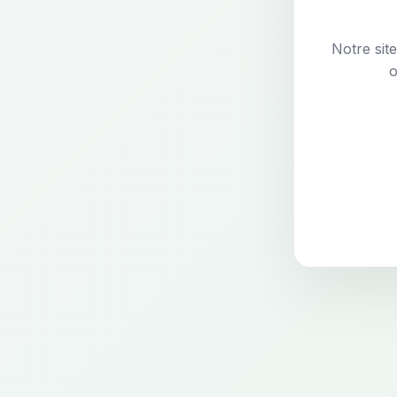
Notre sit
o