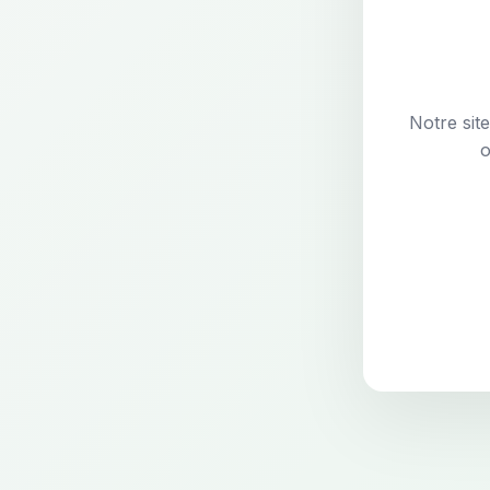
Notre sit
o