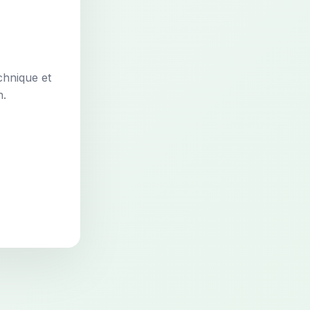
chnique et
n.