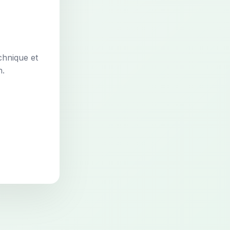
chnique et
n.