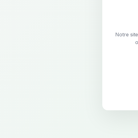
Notre sit
o