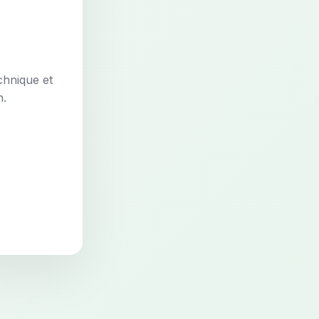
chnique et
n.