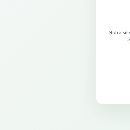
Notre sit
o