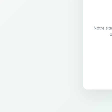
Notre sit
o