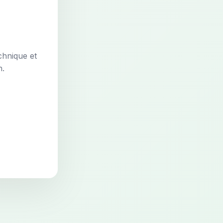
chnique et
n.