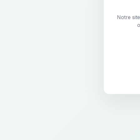
Notre sit
o