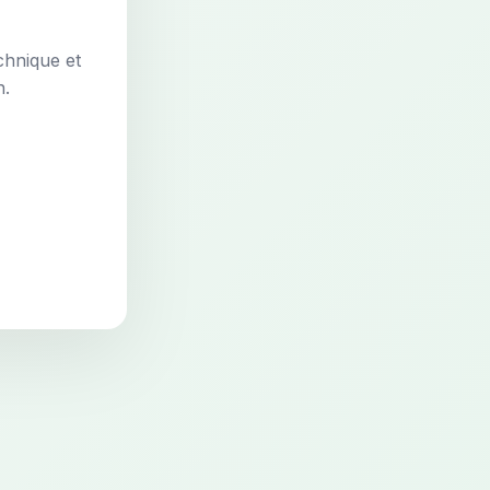
chnique et
n.