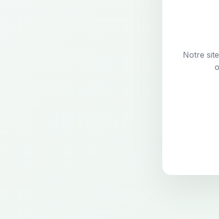
Notre sit
o