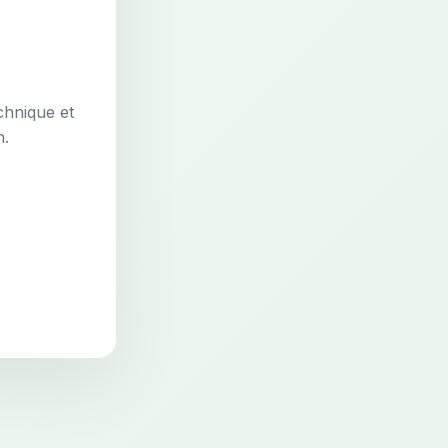
chnique et
n.